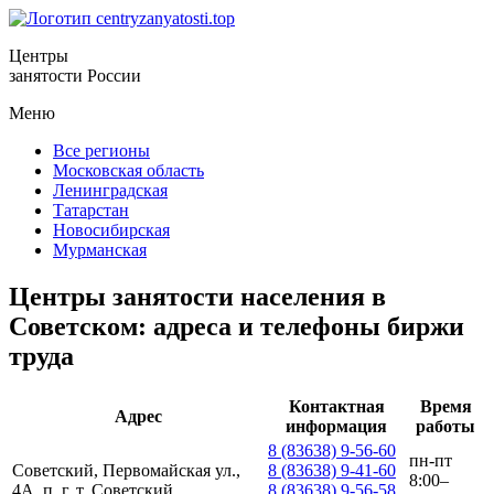
Центры
занятости России
Меню
Все регионы
Московская область
Ленинградская
Татарстан
Новосибирская
Мурманская
Центры занятости населения в
Советском: адреса и телефоны биржи
труда
Контактная
Время
Адрес
информация
работы
8 (83638) 9-56-60
пн-пт
Советский, Первомайская ул.,
8 (83638) 9-41-60
8:00–
4А, п. г. т. Советский
8 (83638) 9-56-58