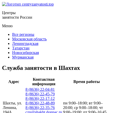
Центры
занятости России
Меню
Все регионы
Московская область
Ленинградская
Татарстан
Новосибирская
Мурманская
Служба занятости в Шахтах
Контактная
Адрес
Время работы
информация
8 (8636) 22-04-81
8 (8636) 22-45-79
8 (8636) 22-17-12
Шахты, ул.
8 (8636) 22-48-89
пн 9:00–18:00; вт 9:00–
Ленина,
8 (8636) 22-35-76
20:00; ср 9:00–18:00; чт
194А
czn@shakht.donpac.ru
9:00–19:00; пт 9:00–16:45