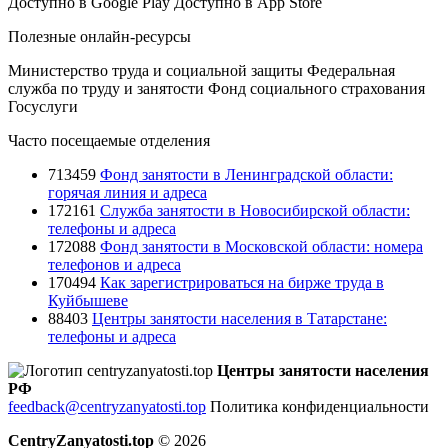
Доступно в
Google Play
Доступно в
App Store
Полезные онлайн-ресурсы
Министерство труда и социальной защиты
Федеральная
служба по труду и занятости
Фонд социального страхования
Госуслуги
Часто посещаемые отделения
713459
Фонд занятости в Ленинградской области:
горячая линия и адреса
172161
Служба занятости в Новосибирской области:
телефоны и адреса
172088
Фонд занятости в Московской области: номера
телефонов и адреса
170494
Как зарегистрироваться на бирже труда в
Куйбышеве
88403
Центры занятости населения в Татарстане:
телефоны и адреса
Центры занятости населения
РФ
feedback@centryzanyatosti.top
Политика конфиденциальности
CentryZanyatosti.top
© 2026