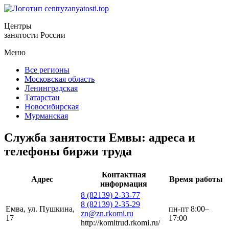
Центры
занятости России
Меню
Все регионы
Московская область
Ленинградская
Татарстан
Новосибирская
Мурманская
Служба занятости Емвы: адреса и
телефоны биржи труда
Контактная
Адрес
Время работы
информация
8 (82139) 2-33-77
8 (82139) 2-35-29
Емва, ул. Пушкина,
пн-пт 8:00–
zn@zn.rkomi.ru
17
17:00
http://komitrud.rkomi.ru/