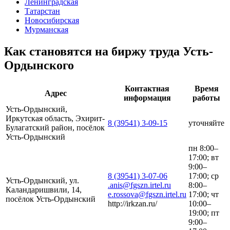
Ленинградская
Татарстан
Новосибирская
Мурманская
Как становятся на биржу труда Усть-
Ордынского
Контактная
Время
Адрес
информация
работы
Усть-Ордынский,
Иркутская область, Эхирит-
8 (39541) 3-09-15
уточняйте
Булагатский район, посёлок
Усть-Ордынский
пн 8:00–
17:00; вт
9:00–
8 (39541) 3-07-06
17:00; ср
Усть-Ордынский, ул.
.anis@fgszn.irtel.ru
8:00–
Каландаришвили, 14,
e.rossova@fgszn.irtel.ru
17:00; чт
посёлок Усть-Ордынский
http://irkzan.ru/
10:00–
19:00; пт
9:00–