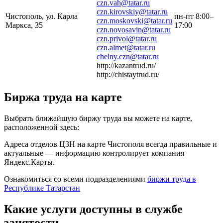
czn.vah@tatar.ru
czn.kirovskiy@tatar.ru
Чистополь, ул. Карла
пн-пт 8:00–
czn.moskovski@tatar.ru
Маркса, 35
17:00
czn.novosavin@tatar.ru
czn.privol@tatar.ru
czn.almet@tatar.ru
chelny.czn@tatar.ru
http://kazantrud.ru/
http://chistaytrud.ru/
Биржа труда на карте
Выбрать ближайшую биржу труда вы можете на карте,
расположенной здесь:
Адреса отделов ЦЗН на карте Чистополя всегда правильные и
актуальные — информацию контролирует компания
Яндекс.Карты.
Ознакомиться со всеми подразделениями
биржи труда в
Республике Татарстан
Какие услуги доступны в службе
занятости