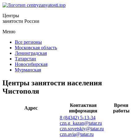
Центры
занятости России
Меню
Все регионы
Московская область
Ленинградская
Татарстан
Новосибирская
Мурманская
Центры занятости населения
Чистополя
Контактная
Время
Адрес
информация
работы
8 (84342) 5-13-34
czn.g_kazan@tatar.ru
czn.sovetskiy@tatar.ru
czn.avia@tatar.ru